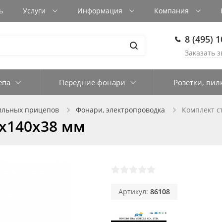
ь
Услуги
Информация
Компания
8 (495) 
Заказать з
епа
Передние фонари
Розетки, вил
ильных прицепов
Фонари, электропроводка
Комплект с
5х140х38 мм
Артикул:
86108