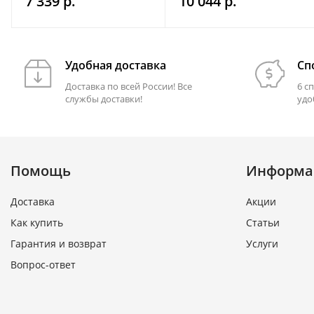
7 339 р.
10 044 р.
2500 лм на магнитном
герметичном чехле
держ. FRISTOM
FT364LEDMAGM30
Удобная доставка
Сп
Доставка по всей России! Все
6 с
службы доставки!
удо
Помощь
Информа
Доставка
Акции
Как купить
Статьи
Гарантия и возврат
Услуги
Вопрос-ответ