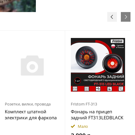
Розетки, вилки, провода
Fristom FT-313
Комплект штатной
Фонарь на прицеп
электрики для фаркопа
задний FT313LEDBLACK
7-pin Geely Okavango
12-36В Fristom
Мало
2023- с блоком 7.1