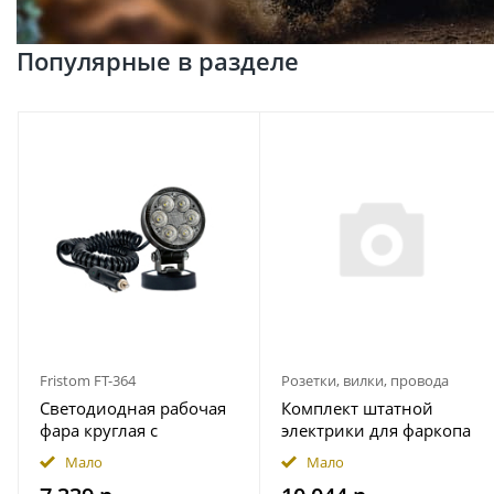
Популярные в разделе
Fristom FT-364
Розетки, вилки, провода
Светодиодная рабочая
Комплект штатной
фара круглая с
электрики для фаркопа
широким световым
7-pin JAC T9 2024- с
Мало
Мало
потоком мощность
блоком 7.1 в