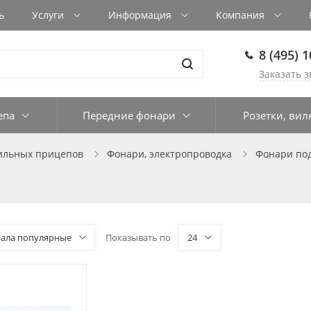
ь
Услуги
Информация
Компания
8 (495) 
Заказать з
епа
Передние фонари
Розетки, вил
бильных прицепов
Фонари, электропроводка
Фонари по
чала популярные
Показывать по
24