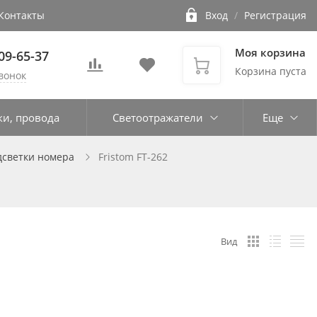
Контакты
Вход
/
Регистрация
Моя корзина
109-65-37
Корзина пуста
вонок
ки, провода
Светоотражатели
Еще
дсветки номера
Fristom FT-262
Вид