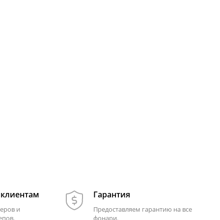
 клиентам
Гарантия
еров и
Предоставляем гарантию на все
епов.
фонари.