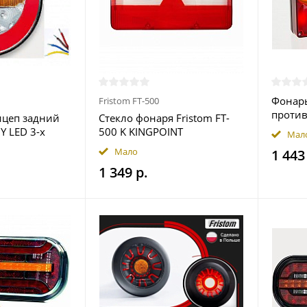
Фонарь
Fristom FT-500
проти
ицеп задний
Стекло фонаря Fristom FT-
FT088L
 Y LED 3-х
500 K KINGPOINT
Мал
ный круглый
Мало
1 443
1 349 р.