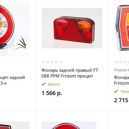
Фонарь задний правый FT-
Fristom 
088 PPM Fristom прицеп
ицеп задний
Фонарь
 3-х
Fristom
Много
ый круглый с
функц
Мал
1 566 р.
м
свето
2 715