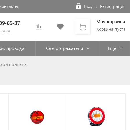
Контакты
Вход
/
Регистрация
Моя корзина
109-65-37
Корзина пуста
вонок
ки, провода
Светоотражатели
Еще
нари прицепа