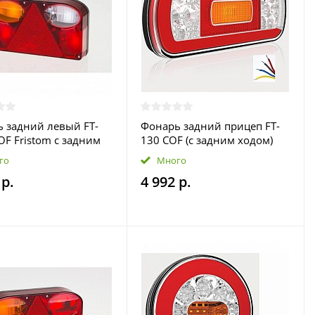
 задний левый FT-
Фонарь задний прицеп FT-
OF Fristom с задним
130 COF (с задним ходом)
 LOHR
Fristom провод
го
Много
 р.
4 992 р.