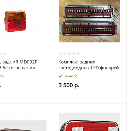
ь задний MD002P
Комплект задних
 без освещения
светодиодных LED фонарей
ого знака/ FRISTOM
легкового прицепа (2 шт)
го
Много
.
3 500 р.