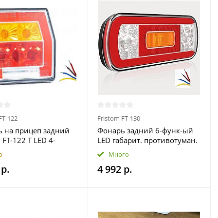
FT-122
Fristom FT-130
 на прицеп задний
Фонарь задний 6-функ-ый
 FT-122 T LED 4-
LED габарит. противотуман.
иональный
СТОП. поворот.с освещ.
о
Много
диодный
номер. знака. провод 1 м /
 р.
4 992 р.
FRISTOM