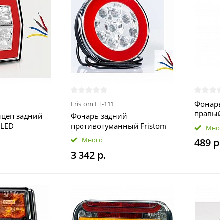
Фонар
Fristom FT-111
правый
ицеп задний
Фонарь задний
номерн
 LED
противотуманный Fristom
Мно
 провод
FT-111 LED 2-х
Много
489 р
функциональный с
3 342 р.
габаритным огнем круглый