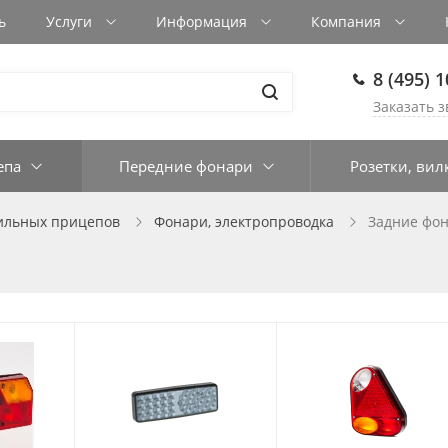
ь
Услуги
Информация
Компания
8 (495) 
Заказать з
епа
Передние фонари
Розетки, вил
бильных прицепов
Фонари, электропроводка
Задние фо