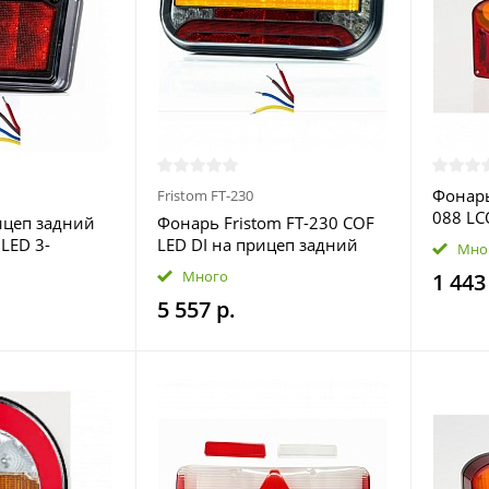
Фонарь
Fristom FT-230
088 LC
ицеп задний
Фонарь Fristom FT-230 COF
ходом
 LED 3-
LED DI на прицеп задний
Мно
ный
светодиодный (с задним
Много
1 443
Fristom
ходом)
5 557 р.