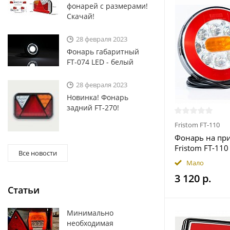
фонарей с размерами!
Скачай!
28 февраля 2023
Фoнарь габаритный
FT-074 LED - белый
28 февраля 2023
Новинка! Фонарь
задний FT-270!
Fristom FT-110
Фонарь на пр
Fristom FT-110
Все новости
функциональн
Мало
проводом 1,0 
3 120 р.
Статьи
Минимально
необходимая