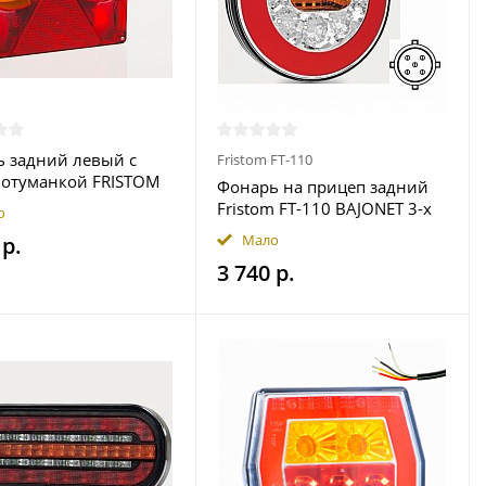
 задний левый с
Fristom FT-110
вотуманкой FRISTOM
Фонарь на прицеп задний
PM прицеп Трейлер
Fristom FT-110 BAJONET 3-х
о
функциональный круглый 5
Мало
 р.
PIN
3 740 р.