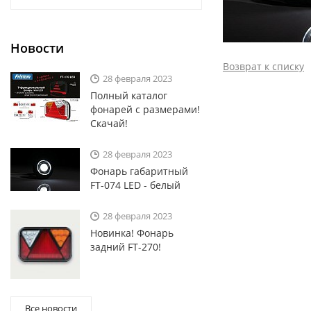
Новости
Возврат к списку
28 февраля 2023
Полный каталог
фонарей с размерами!
Скачай!
28 февраля 2023
Фoнарь габаритный
FT-074 LED - белый
28 февраля 2023
Новинка! Фонарь
задний FT-270!
Все новости