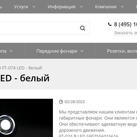
ь
Услуги
Информация
Компания
8 (495) 
Заказать з
епа
Передние фонари
Розетки, вил
FT-074 LED - белый
ED - белый
02/28/2023
Мы представляем нашим клиентам к
габаритные фонари. Они являются 
Они обеспечивают адекватную видим
дорожного движения.
FT-074 B LED 5907556015616