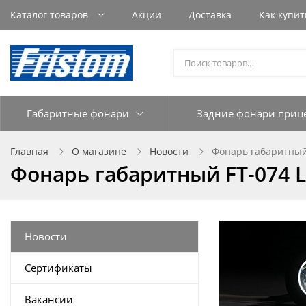
Каталог товаров
Акции
Доставка
Как купит
Габаритные фонари
Задние фонари приц
Главная
О магазине
Новости
Фoнарь габаритный 
Фoнарь габаритный FT-074 L
Новости
Сертификаты
Вакансии