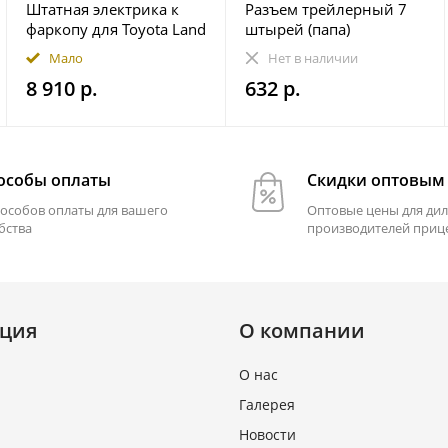
Штатная электрика к
Разъем трейлерный 7
фаркопу для Toyota Land
штырей (папа)
Cruiser Prado 250 2023-
Мало
Нет в наличии
7-pin
8 910 р.
632 р.
особы оплаты
Скидки оптовым
пособов оплаты для вашего
Оптовые цены для дил
бства
производителей приц
ция
О компании
О нас
Галерея
Новости