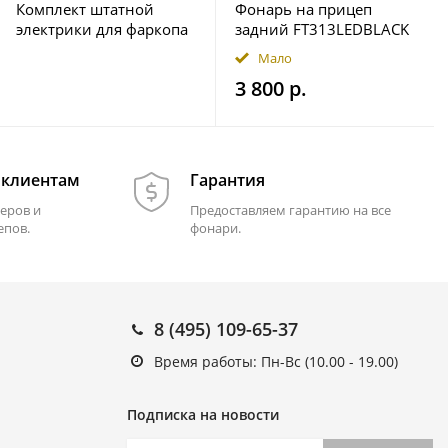
Комплект штатной
Фонарь на прицеп
электрики для фаркопа
задний FT313LEDBLACK
7-pin Geely Okavango
12-36В Fristom
Мало
2023- с блоком 7.1
3 800 р.
 клиентам
Гарантия
еров и
Предоставляем гарантию на все
епов.
фонари.
8 (495) 109-65-37
Время работы: Пн-Вс (10.00 - 19.00)
Подписка на новости