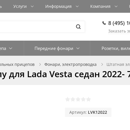
ь
Услуги
Информация
Компания
8 (495) 
Заказать з
епа
Передние фонари
Розетки, вил
ильных прицепов
Фонари, электропроводка
Штатная эле
 для Lada Vesta седан 2022- 
Артикул:
LVK12022