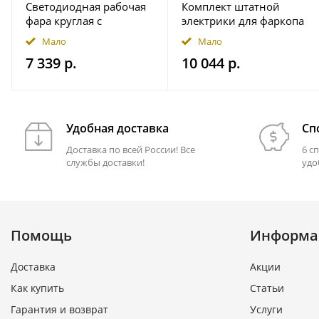
Светодиодная рабочая
Комплект штатной
фара круглая с
электрики для фаркопа
широким световым
7-pin JAC T9 2024- с
Мало
Мало
потоком мощность
блоком 7.1 в
7 339 р.
10 044 р.
2500 лм на магнитном
герметичном чехле
держ. FRISTOM
FT364LEDMAGM30
Удобная доставка
Сп
Доставка по всей России! Все
6 с
службы доставки!
удо
Помощь
Информа
Доставка
Акции
Как купить
Статьи
Гарантия и возврат
Услуги