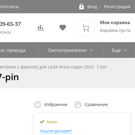
Контакты
Вход
/
Регистрация
Моя корзина
109-65-37
Корзина пуста
вонок
ки, провода
Светоотражатели
Еще
ктрика к фаркопу для Lada Vesta седан 2022- 7-pin
7-pin
Избранное
Сравнение
Мало
Нашли дешевле?