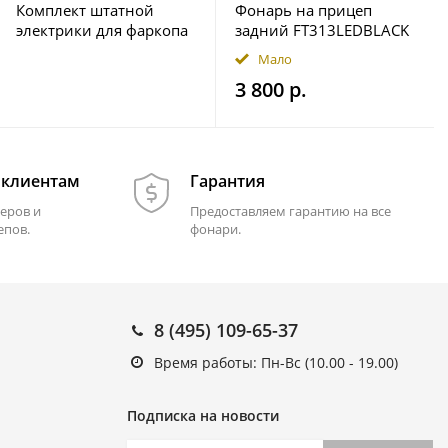
Комплект штатной
Фонарь на прицеп
электрики для фаркопа
задний FT313LEDBLACK
7-pin Geely Okavango
12-36В Fristom
Мало
2023- с блоком 7.1
3 800 р.
 клиентам
Гарантия
еров и
Предоставляем гарантию на все
епов.
фонари.
8 (495) 109-65-37
Время работы: Пн-Вс (10.00 - 19.00)
Подписка на новости