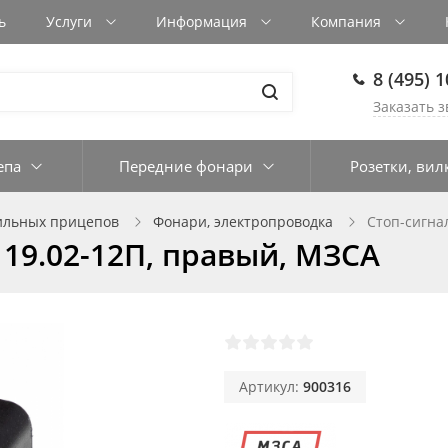
ь
Услуги
Информация
Компания
8 (495) 
Заказать з
епа
Передние фонари
Розетки, вил
ильных прицепов
Фонари, электропроводка
Стоп-сигна
 19.02-12П, правый, МЗСА
Артикул:
900316