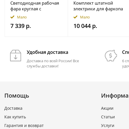
Светодиодная рабочая
Комплект штатной
фара круглая с
электрики для фаркопа
широким световым
7-pin JAC T9 2024- с
Мало
Мало
потоком мощность
блоком 7.1 в
7 339 р.
10 044 р.
2500 лм на магнитном
герметичном чехле
держ. FRISTOM
FT364LEDMAGM30
Удобная доставка
Сп
Доставка по всей России! Все
6 с
службы доставки!
удо
Помощь
Информа
Доставка
Акции
Как купить
Статьи
Гарантия и возврат
Услуги