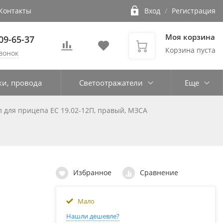
Контакты
Вход
/
Регистрация
Моя корзина
109-65-37
Корзина пуста
вонок
ки, провода
Светоотражатели
Еще
л для прицепа ЕС 19.02-12П, правый, МЗСА
Избранное
Сравнение
Мало
Нашли дешевле?