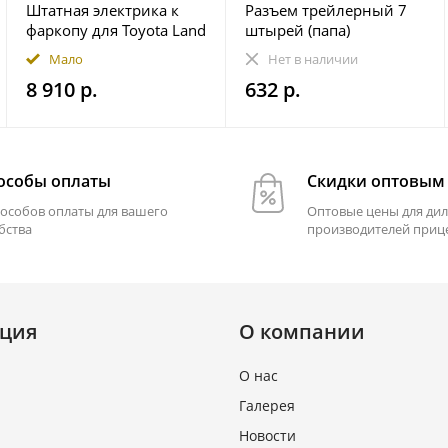
Штатная электрика к
Разъем трейлерный 7
фаркопу для Toyota Land
штырей (папа)
Cruiser Prado 250 2023-
Мало
Нет в наличии
7-pin
8 910 р.
632 р.
особы оплаты
Скидки оптовым
пособов оплаты для вашего
Оптовые цены для дил
бства
производителей приц
ция
О компании
О нас
Галерея
Новости