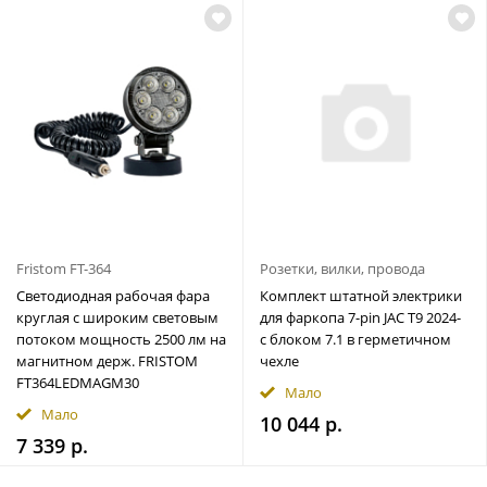
Fristom FT-364
Розетки, вилки, провода
Светодиодная рабочая фара
Комплект штатной электрики
круглая с широким световым
для фаркопа 7-pin JAC T9 2024-
потоком мощность 2500 лм на
с блоком 7.1 в герметичном
магнитном держ. FRISTOM
чехле
FT364LEDMAGM30
Мало
Мало
10 044 р.
7 339 р.