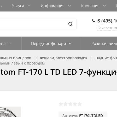
ь
Услуги
Информация
Компания
8 (495) 
Заказать з
епа
Передние фонари
Розетки, вил
ильных прицепов
Фонари, электропроводка
Задние фо
альный левый с проводом
tom FT-170 L TD LED 7-функц
Артикул:
FT170LTDLED