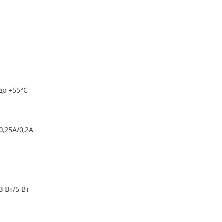
до +55°C
0,25А/0,2A
3 Вт/5 Вт