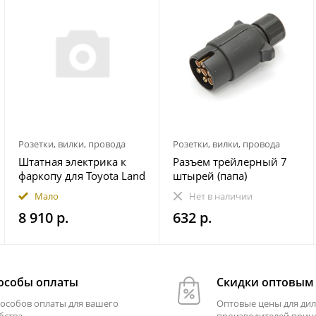
Розетки, вилки, провода
Розетки, вилки, провода
Штатная электрика к
Разъем трейлерный 7
фаркопу для Toyota Land
штырей (папа)
Cruiser Prado 250 2023-
Мало
Нет в наличии
7-pin
8 910 р.
632 р.
особы оплаты
Скидки оптовым
пособов оплаты для вашего
Оптовые цены для дил