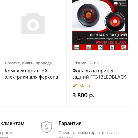
Розетки, вилки, провода
Fristom FT-313
Комплект штатной
Фонарь на прицеп
электрики для фаркопа
задний FT313LEDBLACK
7-pin Geely Okavango
12-36В Fristom
Мало
2023- с блоком 7.1
3 800 р.
 клиентам
Гарантия
еров и
Предоставляем гарантию на все