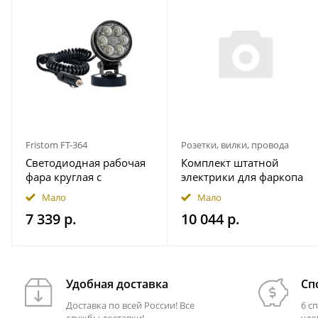
Fristom FT-364
Розетки, вилки, провода
Светодиодная рабочая
Комплект штатной
фара круглая с
электрики для фаркопа
широким световым
7-pin JAC T9 2024- с
Мало
Мало
потоком мощность
блоком 7.1 в
7 339 р.
10 044 р.
2500 лм на магнитном
герметичном чехле
держ. FRISTOM
FT364LEDMAGM30
Удобная доставка
Сп
Доставка по всей России! Все
6 с