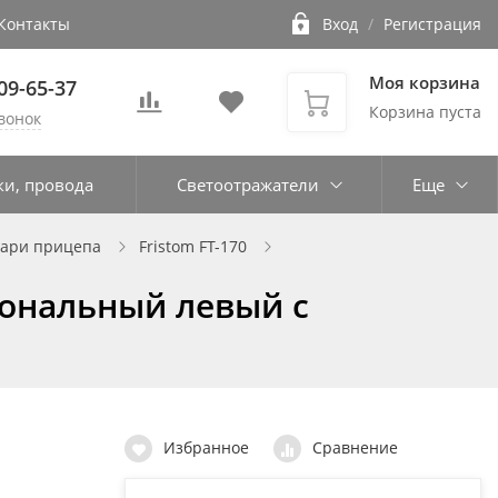
Контакты
Вход
/
Регистрация
Моя корзина
109-65-37
Корзина пуста
вонок
ки, провода
Светоотражатели
Еще
нари прицепа
Fristom FT-170
иональный левый с
Избранное
Сравнение