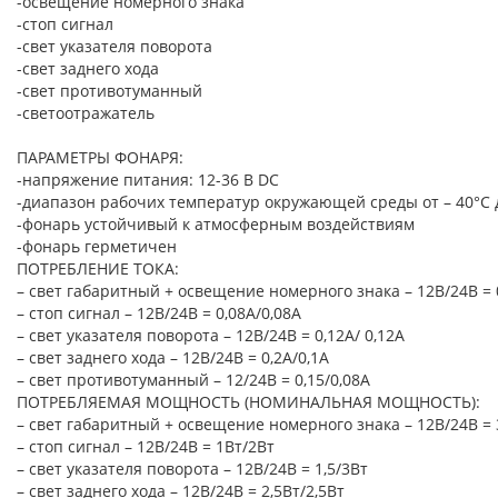
-освещение номерного знака
-стоп сигнал
-свет указателя поворота
-свет заднего хода
-свет противотуманный
-светоотражатель
ПАРАМЕТРЫ ФОНАРЯ:
-напряжение питания: 12-36 В DC
-диапазон рабочих температур окружающей среды от – 40°C 
-фонарь устойчивый к атмосферным воздействиям
-фонарь герметичен
ПОТРЕБЛЕНИЕ ТОКА:
– свет габаритный + освещение номерного знака – 12В/24В = 
– стоп сигнал – 12В/24В = 0,08A/0,08A
– свет указателя поворота – 12В/24В = 0,12A/ 0,12A
– свет заднего хода – 12В/24В = 0,2A/0,1A
– свет противотуманный – 12/24В = 0,15/0,08A
ПОТРЕБЛЯЕМАЯ МОЩНОСТЬ (НОМИНАЛЬНАЯ МОЩНОСТЬ):
– свет габаритный + освещение номерного знака – 12В/24В = 
– стоп сигнал – 12В/24В = 1Вт/2Вт
– свет указателя поворота – 12В/24В = 1,5/3Вт
– свет заднего хода – 12В/24B = 2,5Вт/2,5Вт