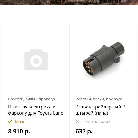
Розетки, вилки, провода
Розетки, вилки, провода
Штатная электрика к
Разъем трейлерный 7
фаркопу для Toyota Land
штырей (папа)
Cruiser Prado 250 2023-
Мало
Нет в наличии
7-pin
8 910 р.
632 р.