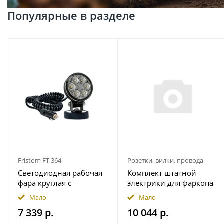
Популярные в разделе
Fristom FT-364
Розетки, вилки, провода
Светодиодная рабочая
Комплект штатной
фара круглая с
электрики для фаркопа
широким световым
7-pin JAC T9 2024- с
Мало
Мало
потоком мощность
блоком 7.1 в
7 339 р.
10 044 р.
2500 лм на магнитном
герметичном чехле
держ. FRISTOM