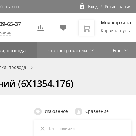
Контакты
Вход
/
Регистрация
Моя корзина
109-65-37
Корзина пуста
вонок
ки, провода
Светоотражатели
Еще
лки, провода
ий (6X1354.176)
Избранное
Сравнение
Нет в наличии