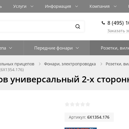
ь
Услуги
Информация
Компания
8 (495) 
Заказать з
епа
Передние фонари
Розетки, вил
ильных прицепов
Фонари, электропроводка
Розетки, ви
6X1354.176)
ов универсальный 2-х сторонн
Артикул:
6X1354.176