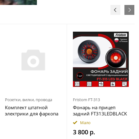
Розетки, вилки, провода
Fristom FT-313
Комплект штатной
Фонарь на прицеп
электрики для фаркопа
задний FT313LEDBLACK
7-pin Geely Okavango
12-36В Fristom
Мало
2023- с блоком 7.1
3 800 р.