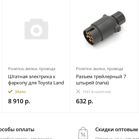
Розетки, вилки, провода
Розетки, вилки, провода
Штатная электрика к
Разъем трейлерный 7
фаркопу для Toyota Land
штырей (папа)
Cruiser Prado 250 2023-
Мало
Нет в наличии
7-pin
8 910 р.
632 р.
особы оплаты
Скидки оптовым
пособов оплаты для вашего
Оптовые цены для дил