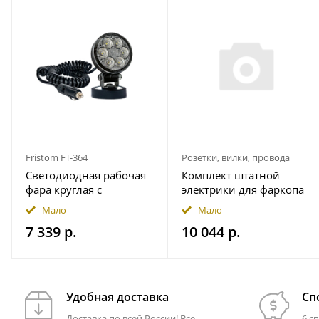
Fristom FT-364
Розетки, вилки, провода
Светодиодная рабочая
Комплект штатной
фара круглая с
электрики для фаркопа
широким световым
7-pin JAC T9 2024- с
Мало
Мало
потоком мощность
блоком 7.1 в
7 339 р.
10 044 р.
2500 лм на магнитном
герметичном чехле
держ. FRISTOM
FT364LEDMAGM30
Удобная доставка
Сп
Доставка по всей России! Все
6 с