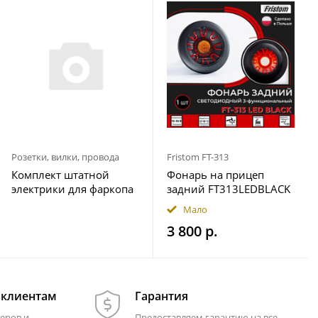
Розетки, вилки, провода
Fristom FT-313
Комплект штатной
Фонарь на прицеп
электрики для фаркопа
задний FT313LEDBLACK
7-pin Geely Okavango
12-36В Fristom
Мало
2023- с блоком 7.1
3 800 р.
 клиентам
Гарантия
еров и
Предоставляем гарантию на все