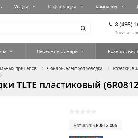
ь
Услуги
Информация
Компания
8 (495) 
Заказать з
епа
Передние фонари
Розетки, вил
ильных прицепов
Фонари, электропроводка
Розетки, ви
)
дки TLTE пластиковый (6R0812
Артикул:
6R0812.005