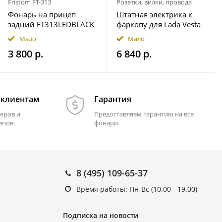
Fristom FT-313
Розетки, вилки, провода
Фонарь на прицеп
Штатная электрика к
задний FT313LEDBLACK
фаркопу для Lada Vesta
12-36В Fristom
седан 2022- 7-pin
Мало
Мало
3 800 р.
6 840 р.
 клиентам
Гарантия
еров и
Предоставляем гарантию на все
епов.
фонари.
8 (495) 109-65-37
Время работы: Пн-Вс (10.00 - 19.00)
Подписка на новости