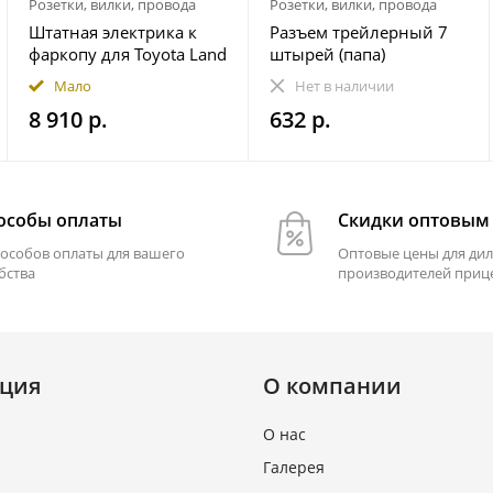
Розетки, вилки, провода
Розетки, вилки, провода
Штатная электрика к
Разъем трейлерный 7
фаркопу для Toyota Land
штырей (папа)
Cruiser Prado 250 2023-
Мало
Нет в наличии
7-pin
8 910 р.
632 р.
особы оплаты
Скидки оптовым
пособов оплаты для вашего
Оптовые цены для дил
бства
производителей приц
ция
О компании
О нас
Галерея