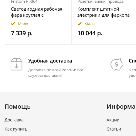
Fristom FT-364
Розетки, вилки, провода
Светодиодная рабочая
Комплект штатной
фара круглая с
электрики для фаркопа
широким световым
7-pin JAC T9 2024- с
Мало
Мало
потоком мощность
блоком 7.1 в
7 339 р.
10 044 р.
2500 лм на магнитном
герметичном чехле
держ. FRISTOM
FT364LEDMAGM30
Удобная доставка
Сп
Доставка по всей России! Все
6 с
службы доставки!
удо
Помощь
Информа
Доставка
Акции
Как купить
Статьи