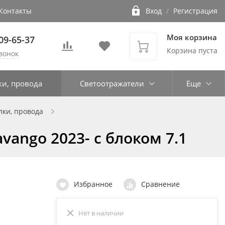
Контакты
Вход
/
Регистрация
Моя корзина
109-65-37
Корзина пуста
вонок
ки, провода
Светоотражатели
Еще
лки, провода
vango 2023- с блоком 7.1
Избранное
Сравнение
Нет в наличии