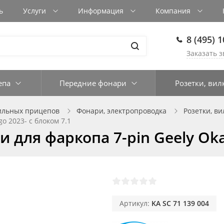
ь
Услуги
Информация
Компания
8 (495) 
Заказать з
епа
Передние фонари
Розетки, вил
ильных прицепов
Фонари, электропроводка
Розетки, ви
o 2023- с блоком 7.1
 для фаркопа 7-pin Geely Oka
Артикул:
KA SC 71 139 004