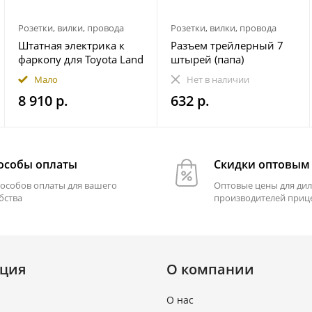
Розетки, вилки, провода
Розетки, вилки, провода
Штатная электрика к
Разъем трейлерный 7
фаркопу для Toyota Land
штырей (папа)
Cruiser Prado 250 2023-
Мало
Нет в наличии
7-pin
8 910 р.
632 р.
особы оплаты
Скидки оптовым
пособов оплаты для вашего
Оптовые цены для дил
бства
производителей приц
ция
О компании
О нас