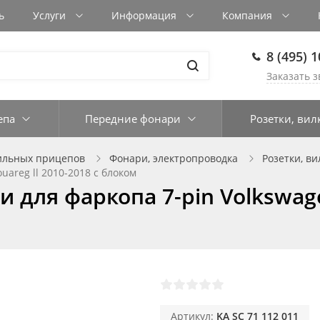
ь
Услуги
Информация
Компания
8 (495) 
Заказать з
епа
Передние фонари
Розетки, вил
ильных прицепов
Фонари, электропроводка
Розетки, ви
uareg ll 2010-2018 с блоком
для фаркопа 7-pin Volkswagen
Артикул:
KA SC 71 112 011