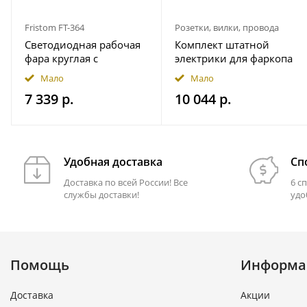
Fristom FT-364
Розетки, вилки, провода
Светодиодная рабочая
Комплект штатной
фара круглая с
электрики для фаркопа
широким световым
7-pin JAC T9 2024- с
Мало
Мало
потоком мощность
блоком 7.1 в
7 339 р.
10 044 р.
2500 лм на магнитном
герметичном чехле
держ. FRISTOM
FT364LEDMAGM30
Удобная доставка
Сп
Доставка по всей России! Все
6 с
службы доставки!
удо
Помощь
Информа
Доставка
Акции