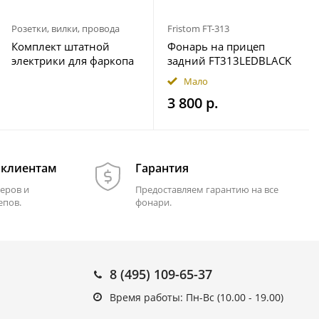
Розетки, вилки, провода
Fristom FT-313
Комплект штатной
Фонарь на прицеп
электрики для фаркопа
задний FT313LEDBLACK
7-pin Geely Okavango
12-36В Fristom
Мало
2023- с блоком 7.1
3 800 р.
 клиентам
Гарантия
еров и
Предоставляем гарантию на все
епов.
фонари.
8 (495) 109-65-37
Время работы: Пн-Вс (10.00 - 19.00)