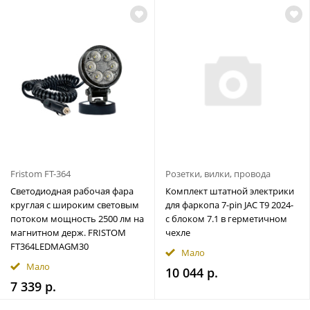
Fristom FT-364
Розетки, вилки, провода
Светодиодная рабочая фара
Комплект штатной электрики
круглая с широким световым
для фаркопа 7-pin JAC T9 2024-
потоком мощность 2500 лм на
с блоком 7.1 в герметичном
магнитном держ. FRISTOM
чехле
FT364LEDMAGM30
Мало
Мало
10 044 р.
7 339 р.