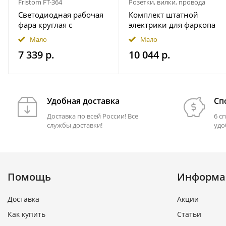
Fristom FT-364
Розетки, вилки, провода
Светодиодная рабочая
Комплект штатной
фара круглая с
электрики для фаркопа
широким световым
7-pin JAC T9 2024- с
Мало
Мало
потоком мощность
блоком 7.1 в
7 339 р.
10 044 р.
2500 лм на магнитном
герметичном чехле
держ. FRISTOM
FT364LEDMAGM30
Удобная доставка
Сп
Доставка по всей России! Все
6 с
службы доставки!
удо
Помощь
Информа
Доставка
Акции
Как купить
Статьи