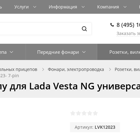
ь
Услуги
Информация
Компания
8 (495) 
Заказать з
епа
Передние фонари
Розетки, вил
ильных прицепов
Фонари, электропроводка
Розетки, ви
23- 7-pin
 для Lada Vesta NG универсал
Артикул:
LVK12023