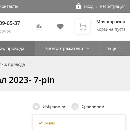
Контакты
Вход
/
Регистрация
Моя корзина
109-65-37
Корзина пуста
вонок
ки, провода
Светоотражатели
Еще
лки, провода
 2023- 7-pin
Избранное
Сравнение
Мало