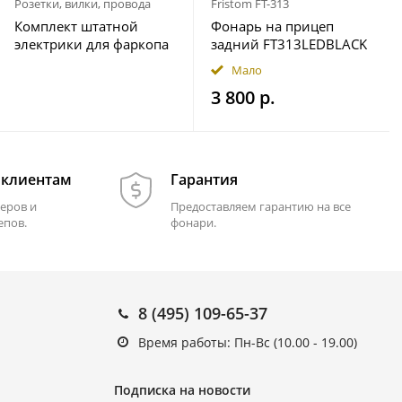
Розетки, вилки, провода
Fristom FT-313
Комплект штатной
Фонарь на прицеп
электрики для фаркопа
задний FT313LEDBLACK
7-pin Geely Okavango
12-36В Fristom
Мало
2023- с блоком 7.1
3 800 р.
 клиентам
Гарантия
еров и
Предоставляем гарантию на все
епов.
фонари.
8 (495) 109-65-37
Время работы: Пн-Вс (10.00 - 19.00)
Подписка на новости