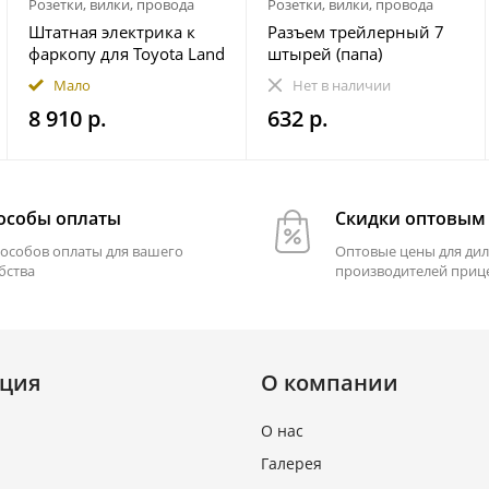
Розетки, вилки, провода
Розетки, вилки, провода
Штатная электрика к
Разъем трейлерный 7
фаркопу для Toyota Land
штырей (папа)
Cruiser Prado 250 2023-
Мало
Нет в наличии
7-pin
8 910 р.
632 р.
особы оплаты
Скидки оптовым
пособов оплаты для вашего
Оптовые цены для дил
бства
производителей приц
ция
О компании
О нас
Галерея