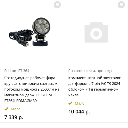
Fristom FT-364
Розетки, вилки, провода
Светодиодная рабочая фара
Комплект штатной электрики
круглая с широким световым
для фаркопа 7-pin JAC T9 2024-
потоком мощность 2500 лм на
с блоком 7.1 в герметичном
магнитном держ. FRISTOM
чехле
FT364LEDMAGM30
Мало
Мало
10 044 р.
7 339 р.