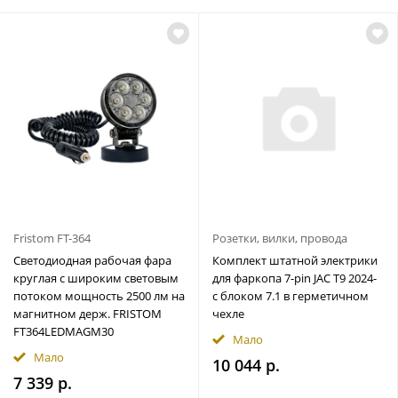
Fristom FT-364
Розетки, вилки, провода
Светодиодная рабочая фара
Комплект штатной электрики
круглая с широким световым
для фаркопа 7-pin JAC T9 2024-
потоком мощность 2500 лм на
с блоком 7.1 в герметичном
магнитном держ. FRISTOM
чехле
FT364LEDMAGM30
Мало
Мало
10 044 р.
7 339 р.