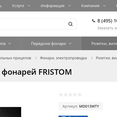
ь
Услуги
Информация
Компания
8 (495) 
Заказать з
епа
Передние фонари
Розетки, вил
ильных прицепов
Фонари, электропроводка
Розетки, ви
 фонарей FRISTOM
Артикул:
MD013WTY