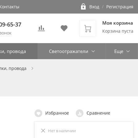
Контакты
Вход
/
Регистрация
Моя корзина
109-65-37
Корзина пуста
вонок
ки, провода
Светоотражатели
Еще
лки, провода
Избранное
Сравнение
Нет в наличии