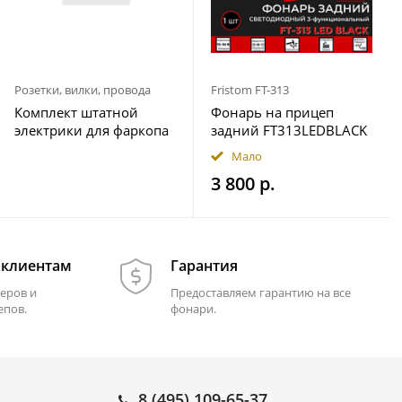
Розетки, вилки, провода
Fristom FT-313
Комплект штатной
Фонарь на прицеп
электрики для фаркопа
задний FT313LEDBLACK
7-pin Geely Okavango
12-36В Fristom
Мало
2023- с блоком 7.1
3 800 р.
 клиентам
Гарантия
еров и
Предоставляем гарантию на все
епов.
фонари.
8 (495) 109-65-37