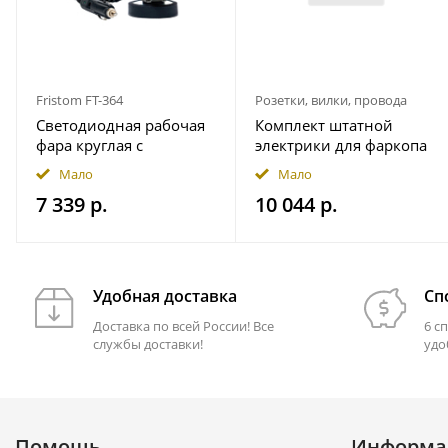
Fristom FT-364
Розетки, вилки, провода
Светодиодная рабочая
Комплект штатной
фара круглая с
электрики для фаркопа
широким световым
7-pin JAC T9 2024- с
Мало
Мало
потоком мощность
блоком 7.1 в
7 339 р.
10 044 р.
2500 лм на магнитном
герметичном чехле
держ. FRISTOM
FT364LEDMAGM30
Удобная доставка
Сп
Доставка по всей России! Все
6 с
службы доставки!
удо
Помощь
Информа