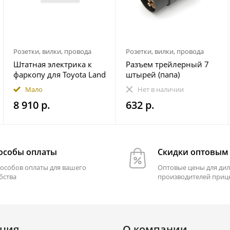
Розетки, вилки, провода
Розетки, вилки, провода
Штатная электрика к
Разъем трейлерный 7
фаркопу для Toyota Land
штырей (папа)
Cruiser Prado 250 2023-
Мало
Нет в наличии
7-pin
8 910 р.
632 р.
особы оплаты
Скидки оптовым
пособов оплаты для вашего
Оптовые цены для дил
бства
производителей приц
ция
О компании