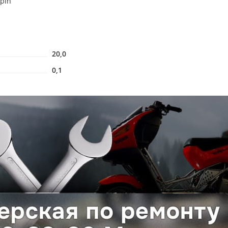
pin
20,0
0,1