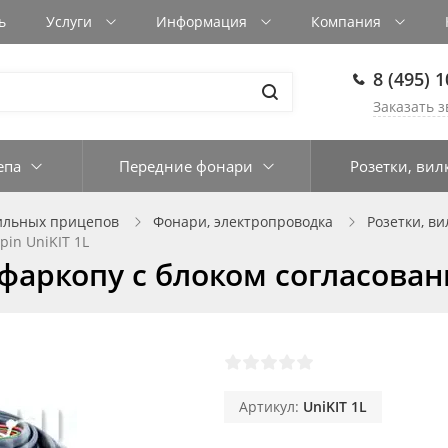
ь
Услуги
Информация
Компания
8 (495) 
Заказать з
епа
Передние фонари
Розетки, вил
ильных прицепов
Фонари, электропроводка
Розетки, ви
pin UniKIT 1L
аркопу с блоком согласования
Артикул:
UniKIT 1L