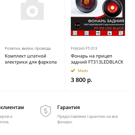
Розетки, вилки, провода
Fristom FT-313
Комплект штатной
Фонарь на прицеп
электрики для фаркопа
задний FT313LEDBLACK
7-pin Geely Okavango
12-36В Fristom
Мало
2023- с блоком 7.1
3 800 р.
 клиентам
Гарантия
еров и
Предоставляем гарантию на все
епов.
фонари.