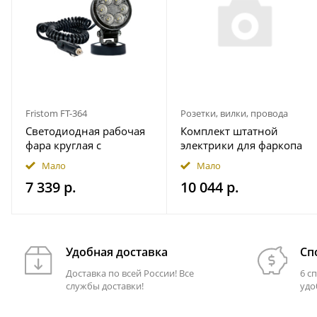
Fristom FT-364
Розетки, вилки, провода
Светодиодная рабочая
Комплект штатной
фара круглая с
электрики для фаркопа
широким световым
7-pin JAC T9 2024- с
Мало
Мало
потоком мощность
блоком 7.1 в
7 339 р.
10 044 р.
2500 лм на магнитном
герметичном чехле
держ. FRISTOM
FT364LEDMAGM30
Удобная доставка
Сп
Доставка по всей России! Все
6 с
службы доставки!
удо