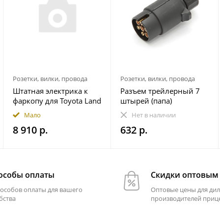
Розетки, вилки, провода
Розетки, вилки, провода
Штатная электрика к
Разъем трейлерный 7
фаркопу для Toyota Land
штырей (папа)
Cruiser Prado 250 2023-
Мало
Нет в наличии
7-pin
8 910 р.
632 р.
особы оплаты
Скидки оптовым
пособов оплаты для вашего
Оптовые цены для дил
бства
производителей приц