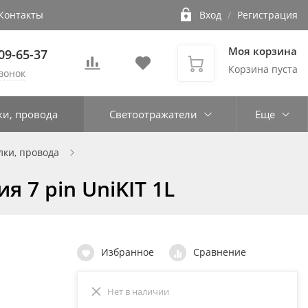
Контакты
Вход
/
Регистрация
Моя корзина
109-65-37
Корзина пуста
вонок
ки, провода
Светоотражатели
Еще
лки, провода
 7 pin UniKIT 1L
Избранное
Сравнение
Нет в наличии