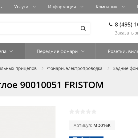
ь
Услуги
Информация
Компания
8 (495) 
Заказать з
епа
Передние фонари
Розетки, вил
ильных прицепов
Фонари, электропроводка
Задние фо
глое 90010051 FRISTOM
Артикул:
MD016K