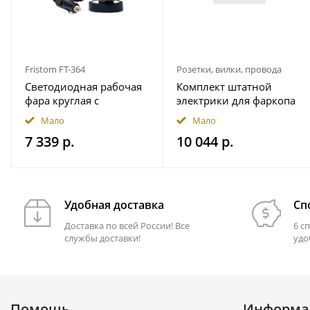
Fristom FT-364
Розетки, вилки, провода
Светодиодная рабочая
Комплект штатной
фара круглая с
электрики для фаркопа
широким световым
7-pin JAC T9 2024- с
Мало
Мало
потоком мощность
блоком 7.1 в
7 339 р.
10 044 р.
2500 лм на магнитном
герметичном чехле
держ. FRISTOM
FT364LEDMAGM30
Удобная доставка
Сп
Доставка по всей России! Все
6 с
службы доставки!
удо
Помощь
Информа