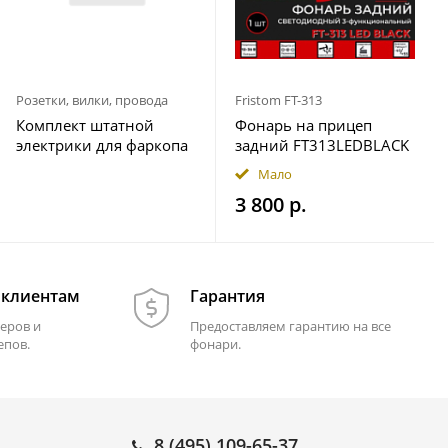
Розетки, вилки, провода
Fristom FT-313
Комплект штатной
Фонарь на прицеп
электрики для фаркопа
задний FT313LEDBLACK
7-pin Geely Okavango
12-36В Fristom
Мало
2023- с блоком 7.1
3 800 р.
 клиентам
Гарантия
еров и
Предоставляем гарантию на все
епов.
фонари.
8 (495) 109-65-37