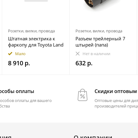
Розетки, вилки, провода
Розетки, вилки, провода
Штатная электрика к
Разъем трейлерный 7
фаркопу для Toyota Land
штырей (папа)
Cruiser Prado 250 2023-
Мало
Нет в наличии
7-pin
8 910 р.
632 р.
особы оплаты
Скидки оптовым
пособов оплаты для вашего
Оптовые цены для дил
бства
производителей приц
ция
О компании