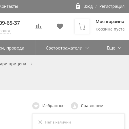
Контакты
Вход
/
Регистрация
Моя корзина
109-65-37
Корзина пуста
вонок
ки, провода
Светоотражатели
Еще
нари прицепа
Избранное
Сравнение
Нет в наличии