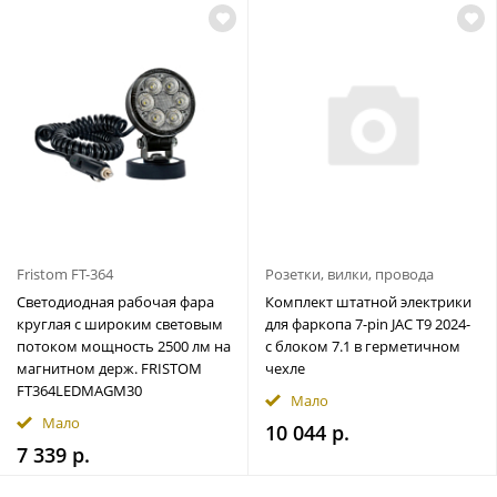
Fristom FT-364
Розетки, вилки, провода
Светодиодная рабочая фара
Комплект штатной электрики
круглая с широким световым
для фаркопа 7-pin JAC T9 2024-
потоком мощность 2500 лм на
с блоком 7.1 в герметичном
магнитном держ. FRISTOM
чехле
FT364LEDMAGM30
Мало
Мало
10 044 р.
7 339 р.